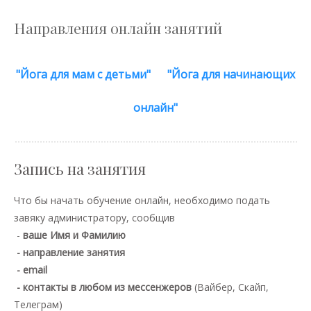
РАСПИСАНИЕ
Направления онлайн занятий
СТОИМОСТЬ
ОТДЕЛЕНИЯ ШКОЛЫ
"Йога для мам с детьми"
"Йога для начинающих
СТАТЬИ
онлайн"
ФОТОГАЛЕРЕЯ
КОНТАКТЫ
Запись на занятия
Что бы начать обучение онлайн, необходимо подать
завяку администратору, сообщив
-
ваше Имя и Фамилию
- направление занятия
- email
- контакты в любом из мессенжеров
(Вайбер, Скайп,
Телеграм)