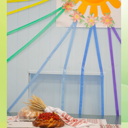
ФОТОГАЛЕРЕЯ
Празднование Новолетия. 25 декабря. Детский
праздник и колядные вечорки.
Занятия йогой
Детская йога
Йога для беременных
Фестивали йоги
Семинары
Фестивали искусств
Балы и салоны
КОНТАКТЫ