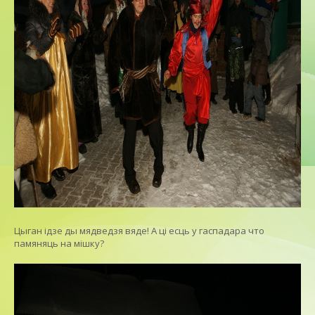
Цыган iдзе ды мядведзя вяде! А цi есць у гаспадара что
памяняць на мiшку?