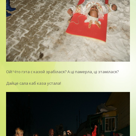
Ой! Что гэта с казой зрабiлася? А цi памерла, цi зтамiлася?
Дайце сала каб каза устала!